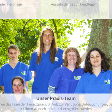
nder Tierpfleger
Auszubildende zur Tierpflegerin
Unser Praxis-Team
Ihnen das Team der Tierarztpraxis Dr. Volz zur Verfügung. Untersuchungen
auf Ihren Wunsch im Haus durchgeführt werden.