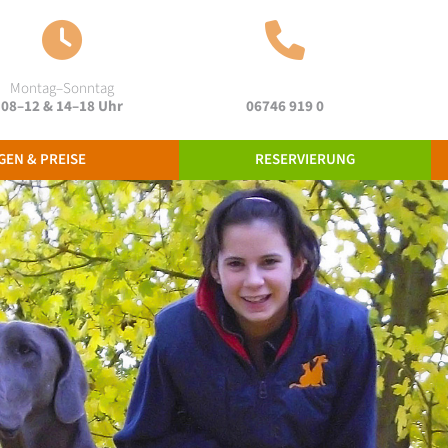
Mo
ntag
–So
nntag
08–12 & 14–18 Uhr
06746 919 0
GEN & PREISE
RESERVIERUNG